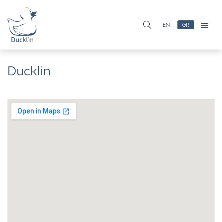
EN
GR
Ducklin